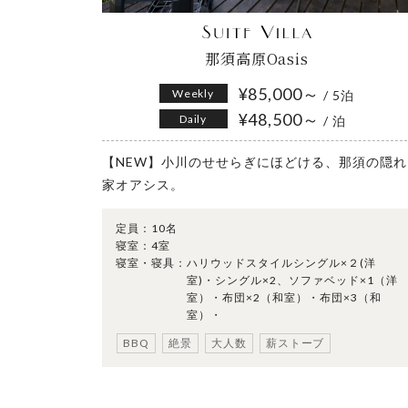
那須高原Oasis
¥85,000～
Weekly
/ 5泊
¥48,500～
Daily
/ 泊
【NEW】小川のせせらぎにほどける、那須の隠れ
家オアシス。
定員：
10名
寝室：
4室
寝室・寝具：
ハリウッドスタイルシングル×２(洋
室)・シングル×2、ソファベッド×1（洋
室）・布団×2（和室）・布団×3（和
室）・
BBQ
絶景
大人数
薪ストーブ