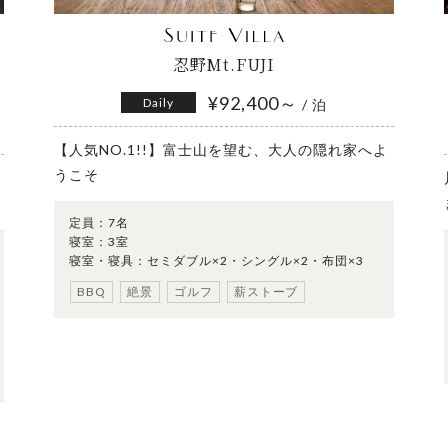
忍野Mt.FUJI
¥92,400～
Daily
/ 泊
【人気NO.1!!】富士山を望む、大人の隠れ家へよ
うこそ
定員：
7名
寝室：
3室
寝室・寝具：
セミダブル×2・シングル×2・布団×3
BBQ
絶景
ゴルフ
薪ストーブ