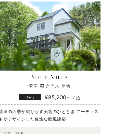
清里 森テラス 美雲
¥85,200～
Daily
/ 泊
清里の四季が織りなす美雲のひととき アーティス
トがデザインした俊逸な欧風建築
定員：
13名