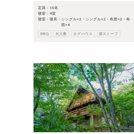
定員：
10名
寝室：
4室
寝室・寝具：
シングル×2・シングル×2・布団×2・布
団×4
BBQ
大人数
ログハウス
薪ストーブ