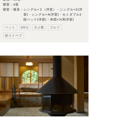
寝室：
6室
寝室・寝具：
シングル×２（洋室）・シングル×2(洋
室)・シングル×4(洋室)・セミダブル2
段ベッド(洋室)・布団×3(和洋室)
ペット
BBQ
大人数
ゴルフ
薪ストーブ