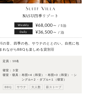
NASU四季リゾート
¥68,000～
Weekly
/ 5泊
¥36,500～
Daily
/ 泊
川の音、四季の色、サウナのととのい。自然に包
まれながらBBQも楽しめる貸別荘
定員：
10名
寝室：
３室
寝室・寝具：
布団×4（和室）・布団×3（和室）・シ
ングル×２・ダブル×１（寝室）
BBQ
サウナ
大人数
薪ストーブ