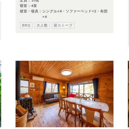
定員：
10名
寝室：
4室
寝室・寝具：
シングル×4・ソファーベッド×2・布団
×4
BBQ
大人数
薪ストーブ