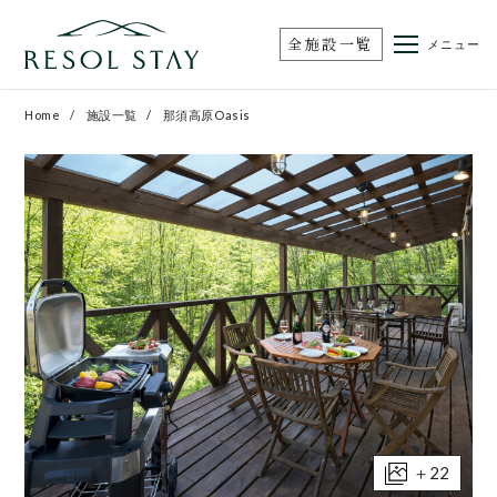
全施設一覧
メニュー
Home
施設一覧
那須高原Oasis
＋22