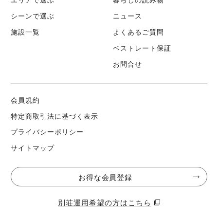
禁煙
シーンで選ぶ
ニュース
館内は禁煙となっております。
施設一覧
よくあるご質問
喫煙の際は、バルコニーに設置しております灰皿をご利用のう
ベストレート保証
え、指定の喫煙エリアにてお願いいたします。
お問合せ
また、吸い殻は必ず灰皿へお捨てください。
万が一、指定場所以外での喫煙が確認された場合には、別途違
会員規約
約金を申し受ける場合がございます。
特定商取引法に基づく表示
プライバシーポリシー
火気について
サイトマップ
花火、キャンドル、焚火などの火気使用は禁止です。（館内、
庭、道路など屋外を含む）
お得な会員登録
騒音について
別荘運用希望の方はこちら
騒音は禁止です。夜間は屋外での歓談もご遠慮ください。