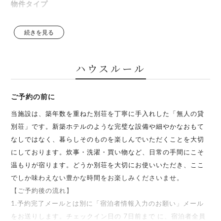
物件タイプ
一棟貸し
続きを見る
備え付けの主な家具・備品
ハウスルール
【家具】
リビングソファ＆テーブル、ダイニングチェア＆テーブル、デ
ご予約の前に
ッキ用テーブル＆チェア、マッサージチェア、ワーキングデス
ク＆チェア、室内物干し
当施設は、築年数を重ねた別荘を丁寧に手入れした「無人の貸
別荘」です。新築ホテルのような完璧な設備や細やかなおもて
【家電】
なしではなく、暮らしそのものを楽しんでいただくことを大切
テレビ・電子レンジ・オーブントースター・コーヒーメーカ
にしております。炊事・洗濯・買い物など、日常の手間にこそ
ー・炊飯器(５合炊き)・冷凍冷蔵庫・ケトル・IHコンロ
温もりが宿ります。どうか別荘を大切にお使いいただき、ここ
冷暖房エアコン・洗濯機・乾燥機 ・掃除機・ドライヤ―
でしか味わえない豊かな時間をお楽しみくださいませ。
※コーヒーフィルター、洗濯洗剤などはご持参ください。
【ご予約後の流れ】
1.予約完了メールとは別に「宿泊者情報入力のお願い」メール
【食器】
をお送りします。チェックイン日の 7日前まで に、宿泊者全員