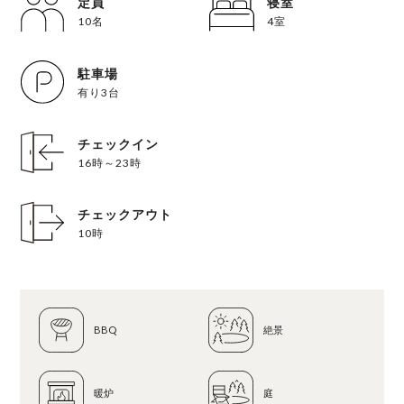
定員
寝室
10名
4室
駐車場
有り3台
チェックイン
16時～23時
チェックアウト
10時
BBQ
絶景
暖炉
庭