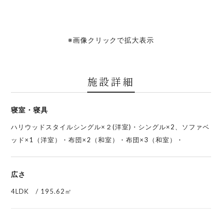
※画像クリックで拡大表示
施設詳細
寝室・寝具
ハリウッドスタイルシングル×２(洋室)・シングル×2、ソファベ
ッド×1（洋室）・布団×2（和室）・布団×3（和室）・
広さ
4LDK / 195.62㎡