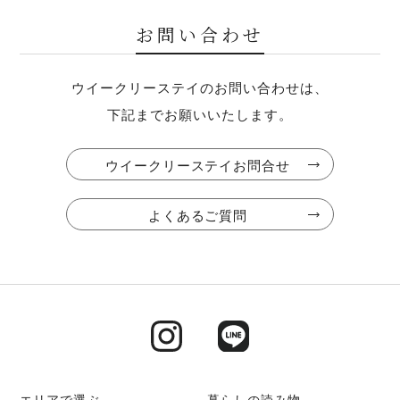
宿泊情報者の提出
お問い合わせ
チェックイン前までに、全員分の宿泊者情報（氏名、住所、年
齢、職業、性別、国籍、身分証明書（顔写真付））の提出が必
ウイークリーステイのお問い合わせは、
須となっております。ご提出いただけない場合は、ご利用いた
下記までお願いいたします。
だけません。
ウイークリーステイお問合せ
虫について
当施設は自然豊かな場所にございますため、季節や天候によっ
よくあるご質問
ては虫などの生き物が室内や周辺に現れることがございます。
できる限りの対策は行っておりますが、自然環境のため完全に
防ぐことは難しいことをあらかじめご了承ください。気になる
場合は、室内に備え付けの虫対策スプレーをご利用いただく
か、そっと外へ逃がしていただけますと幸いです。虫が苦手な
お客様は、ご予約をお控えいただくこともご検討ください。
エリアで選ぶ
暮らしの読み物