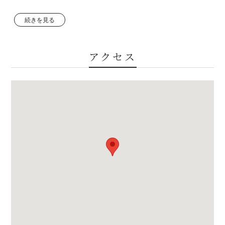
スプーン・フォーク・ナイフ・箸・マグカップ・グラス・ワイ
分のご入力をお願いいたします。
ングラス・湯飲み・大皿・小皿・茶碗・汁椀・急須・サラダボ
続きを見る
2.チェックイン日の 7日前と前日頃に、入室のための鍵番号（4
ウル、深鉢
桁）とチェックインコードをメールにてお知らせします。
3.メールにてお送りする「利用ガイド」を必ずご一読のうえ、
アクセス
【調理器具】
滞在の準備をお願いいたします。
包丁・お玉・ボウル・まな板・フライパン・しゃもじ・トン
グ・フライ返し・ピーラー・深鍋・浅鍋・菜箸
ペット
ざるボウル・ワインオープナー・IH三口コンロ
※調味料や調理油などはご持参ください。
本施設は、ペットの同伴は禁止とさせていただいております。
【リネンについて】
BBQ
リネン類（シーツ、マクラカバー、バスタオル、フェイスタオ
ル）は、お申し込み頂いた人数分セットしてございます。
本施設でBBQを行う場合は、施設に設置しているBBQグリル
利用開始日の７日前よりセット数の増減は できませんのでご了
（電気）をご利用ください（持込不可）。
承願います。
食材はお客様にてご用意いただくようお願い申し上げます。
【寝具のご用意について】
※ご予約後のメールでご案内しているStayStoreを通じて、事前