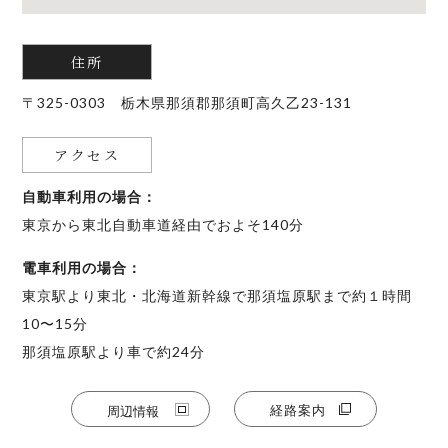
・寝具は宿泊人数分のみのご用意となります。
買い出し不要のBBQセットや、お部屋で楽しめるシェフのお食
・まずベッドから優先的にご用意し、ベッド数を超える人数で
事、プロカメラマンによる出張撮影に加え、那須サファリパー
のご宿泊の場合は、敷布団を追加でご用意いたします。
住所
クやどうぶつ王国、りんどう湖、那須の美術館・体験チケット
などをご用意しております。
〒325-0303 栃木県那須郡那須町高久乙23-131
【和布団について】
※掲載内容は施設・時期により異なります。
当施設では、和室を広くご利用いただくため、和布団は和室に
アクセス
畳んでご用意しております。お休みの際は、お客様ご自身でお
薪ストーブの使用について
好きなタイミングにてお布団をお敷きくださいませ。
自動車利用の場合：
屋内薪ストーブは10月下旬～４月のみ使用可能 ※薪はご持参
東京から東北自動車道経由でおよそ140分
ください。
アメニティ
電車利用の場合：
シャンプー、コンディショナー、ボディーソープ、歯ブラシセ
東京駅より東北・北海道新幹線で那須塩原駅まで約１時間
定員について
ット
10〜15分
予約時にお申し込みいただいた方(人数)のみ入館できます。弊社
那須塩原駅より車で約24分
スタッフの確認時に申請した人数と相違があった場合は、違約
となり即刻退館となります。
経路案内
周辺情報