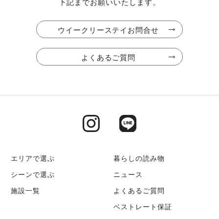
下記までお願いいたします。
定員について
ウイークリーステイお問合せ
予約時にお申し込みいただいた方(人数)のみ入館できます。弊社
スタッフの確認時に申請した人数と相違があった場合は、違約
となり即刻退館となります。
よくあるご質問
宿泊情報者の提出
チェックイン７日前までに、全員分の宿泊者情報（氏名、住
所、年齢、職業、性別、国籍、身分証明書（顔写真付））の提
出が必須となっております。ご提出いただけない場合は、ご利
用いただけません。
エリアで選ぶ
暮らしの読み物
シーンで選ぶ
ニュース
虫について
施設一覧
よくあるご質問
当施設は自然豊かな場所にございますため、季節や天候によっ
ベストレート保証
ては虫などの生き物が室内や周辺に現れることがございます。