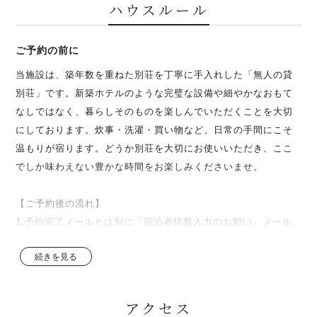
ハウスルール
【サウナ】
バレルサウナ（2名用）、水風呂、チェア２台
ご予約の前に
※必ず水着をご持参のうえご利用ください。
当施設は、築年数を重ねた別荘を丁寧に手入れした「無人の貸
【家具】
別荘」です。新築ホテルのような完璧な設備や細やかなおもて
ダイニングテーブル・3人掛けソファー・ハンモック
なしではなく、暮らしそのものを楽しんでいただくことを大切
にしております。炊事・洗濯・買い物など、日常の手間にこそ
【家電】
温もりが宿ります。どうか別荘を大切にお使いいただき、ここ
テレビ・電子レンジ・オーブントースター・コーヒーメーカ
でしか味わえない豊かな時間をお楽しみくださいませ。
ー・炊飯器(５合炊き)・冷凍冷蔵庫・ケトル・電気鍋
冷暖房エアコン・洗濯乾燥機 ・掃除機・ドライヤ―
【ご予約後の流れ】
1.予約完了メールとは別に「宿泊者情報入力のお願い」メール
【食器】
をお送りします。チェックイン日の 7日前まで に、宿泊者全員
スプーン・フォーク・箸・レンゲ・コップ・マグカップ・グラ
続きを見る
分のご入力をお願いいたします。
ス・湯飲み・大皿・小皿・茶碗・汁椀・急須
2.チェックイン日の 7日前と前日頃に、入室のための鍵番号（4
桁）とチェックインコードをメールにてお知らせします。
アクセス
【調理器具】
3.メールにてお送りする「利用ガイド」を必ずご一読のうえ、