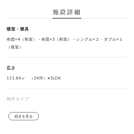
施設詳細
寝室・寝具
布団×4（和室）・布団×3（和室）・シングル×２・ダブル×１
（寝室）
広さ
111.84㎡ （34坪）※3LDK
物件タイプ
一棟貸し
続きを見る
備え付けの主な家具・備品