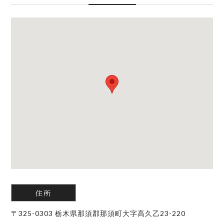
包丁・お玉・ボウル・まな板・フライパン・しゃもじ・トン
滞在の準備をお願いいたします。
グ・フライ返し・ピーラー・ピザカッター・深鍋・浅鍋・菜箸
ボウル・ワインオープナー・三口コンロ
ペット
※調味料・サラダ油などは一切ご用意がございません。
本施設は、ペットの同伴は禁止とさせていただいております。
【リネンについて】
リネン類（シーツ、マクラカバー、バスタオル、フェイスタオ
BBQ
ル）は、お申し込み頂いた人数分セットしてございます。
利用開始日の７日前よりセット数の増減は できませんのでご了
【ご用意】食材、炭と網、着火剤等をご持参ください。（網
承願います。
円：57㎝×57㎝、もしくは角網 40㎝×60㎝）
【場所】施設前BBQテラス
【寝具のご用意について】
・寝具は宿泊人数分のみのご用意となります。
・BBQ エリアの利用は 20:00 まで
・まずベッドから優先的にご用意し、ベッド数を超える人数で
19:00 からはクワイエットタイム — 声のトーンを下げてお
のご宿泊の場合は、敷布団を追加でご用意いたします。
住所
過ごしください
・音楽の再生‧演奏は禁止
〒325-0303 栃木県那須郡那須町大字高久乙23-220
【和布団について】
・大声での会話‧騒ぐ行為は禁止