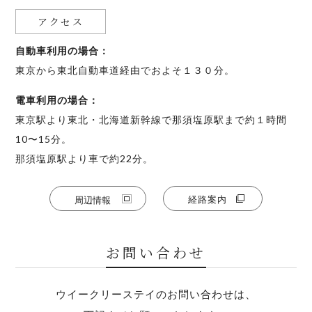
当施設では、和室を広くご利用いただくため、和布団は押し入
・スタッフが定期的に巡回しています
アクセス
れにご用意しております。お休みの際は、お客様ご自身でお好
ルール違反が確認された場合は即刻退去となります
きなタイミングにてお布団をお敷きくださいませ。
・近隣住民の方からのクレーム（騒音等）につながる行為、ま
自動車利用の場合：
たはルール違反が
東京から東北自動車道経由でおよそ１３０分。
発覚した場合、別途損害金を請求する場合があります
電車利用の場合：
アメニティ
東京駅より東北・北海道新幹線で那須塩原駅まで約１時間
※BBQご利⽤の際は、BBQ施設利⽤規約にご同意のうえご利⽤
シャンプー、コンディショナー、ボディーソープ、歯ブラシセ
ください。（https://www.resolstay.jp/kiyaku-bbq/）
10〜15分。
ット
※BBQ後は必ず原状復帰をお願いいたします。
那須塩原駅より車で約22分。
※BBQエリアのライトは自動点灯/自動消灯（17時点灯～20時
30分完全消灯）
経路案内
ネット環境
周辺情報
Wi-Fi設備あり
薪ストーブの使用について
お問い合わせ
屋内薪ストーブは10月下旬～４月のみ使用可能（※・薪・着火
剤はご持参ください。
ウイークリーステイのお問い合わせは、