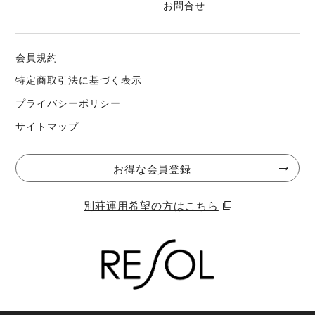
できる限りの対策は行っておりますが、自然環境のため完全に
お問合せ
防ぐことは難しいことをあらかじめご了承ください。気になる
場合は、室内に備え付けの虫対策スプレーをご利用いただく
会員規約
か、そっと外へ逃がしていただけますと幸いです。虫が苦手な
お客様は、ご予約をお控えいただくこともご検討ください。
特定商取引法に基づく表示
プライバシーポリシー
禁煙
サイトマップ
屋外ガセボ内(BBQ場)のみ喫煙可能です。
室内・駐車場・周辺施設での喫煙は固く禁止ます。
お得な会員登録
ルールを守り、近隣の方へのご配慮をお願いいたします。
別荘運用希望の方はこちら
火気について
花火、キャンドル、焚火などの火気使用は禁止です。（館内、
庭、道路など屋外を含む）