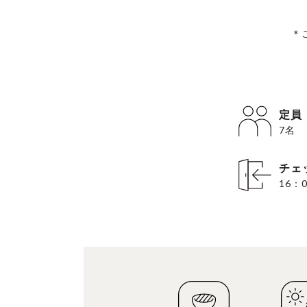
＊
定員
7名
チェ
16：0