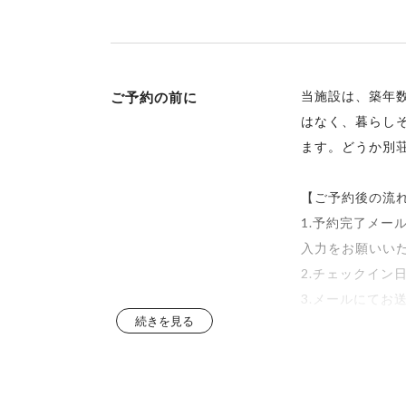
【食器】
スプーン・フォ
【調理器具】
包丁・お玉・ボ
当施設は、築年
ご予約の前に
ワインオープナ
はなく、暮らし
※調味料・サラ
ます。どうか別
【リネンについ
リネン類（シー
【ご予約後の流
利用開始日の７
1.予約完了メー
【寝具のご用意
入力をお願いい
・寝具は宿泊人
2.チェックイン
・まずベッドか
3.メールにて
【和布団につい
続きを見る
当施設では、和
本施設は、ペッ
ペット
イミングにてお
本施設でBBQを
BBQ