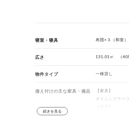
布団×３（和室
寝室・寝具
131.01㎡ （4
広さ
一棟貸し
物件タイプ
【家具】
備え付けの主な家具・備品
ダイニングテー
【家電】
続きを見る
テレビ・オーブ
ドライヤ―