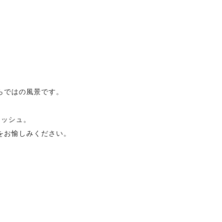
らではの風景です。
レッシュ。
をお愉しみください。