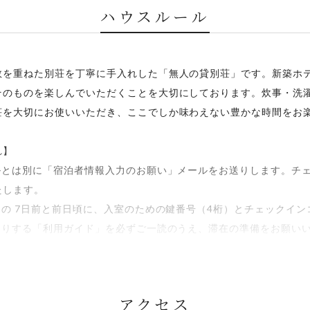
ハウスルール
ーク・箸・コップ・ワイングラス・湯飲み・大皿・小皿・茶碗・テ
ウル・ザル・まな板・フライパン・しゃもじ・トング・フライ返し
数を重ねた別荘を丁寧に手入れした「無人の貸別荘」です。新築ホ
ー・鍋・菜箸・三口コンロ
そのものを楽しんでいただくことを大切にしております。炊事・洗
ダ油などはご持参ください
荘を大切にお使いいただき、ここでしか味わえない豊かな時間をお
て】
ツ、マクラカバー、バスタオル、フェイスタオル）は、お申し込み
れ】
日前よりセット数の増減は できませんのでご了承願います。
ルとは別に「宿泊者情報入力のお願い」メールをお送りします。チェ
について】
たします。
数分のみのご用意となります。
日の 7日前と前日頃に、入室のための鍵番号（4桁）とチェックイ
ら優先的にご用意し、ベッド数を超える人数でのご宿泊の場合は、
お送りする「利用ガイド」を必ずご一読のうえ、滞在の準備をお願い
て】
室を広くご利用いただくため、和布団は押し入れにご用意しており
トの同伴は禁止とさせていただいております。
布団をお敷きくださいませ。
アクセス
行う場合は、施設に設置しているBBQグリル（電気）をご利用くだ