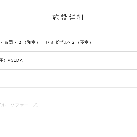
施設詳細
）・布団・２（和室）・セミダブル×２（寝室）
0坪）※3LDK
ブル・ソファー一式
ンレンジ・トースター・炊飯器（一升炊き）・冷凍冷蔵庫・電気ケト