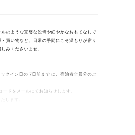
ィーポット
・ピーラー・キッチンバサミ
テルのような完璧な設備や細やかなおもてなしで
濯・買い物など、日常の手間にこそ温もりが宿り
楽しみくださいませ。
頂いた人数分セットしてございます。
ックイン日の 7日前まで に、宿泊者全員分のご
ンコードをメールにてお知らせします。
敷布団を追加でご用意いたします。
いたします。
ます。お休みの際は、お客様ご自身でお好きなタ
さい。