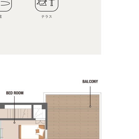
庭
テラス